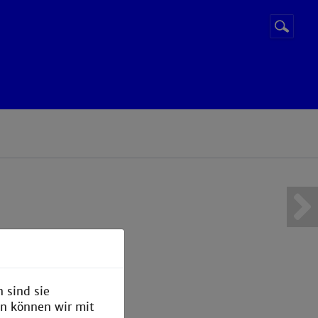
Suchbegr
Suche
starten
 sind sie
en können wir mit