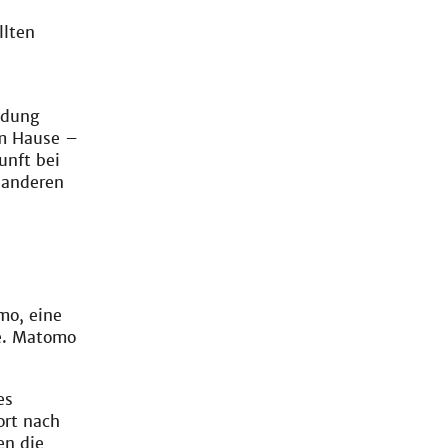
llten
ndung
em Hause –
unft bei
 anderen
mo, eine
fe. Matomo
es
ort nach
en die