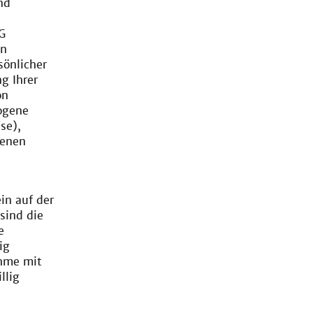
nd
G
on
önlicher
g Ihrer
on
ogene
se),
genen
in auf der
sind die
e
ig
hme mit
llig