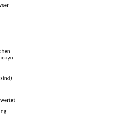
wser-
schen
 anonym
 sind)
ewertet
ung