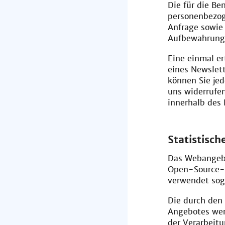
Die für die B
personenbezog
Anfrage sowie 
Aufbewahrungs
Eine einmal e
eines Newslet
können Sie je
uns widerrufen
innerhalb des
Statistis
Das Webangebo
Open-Source-S
verwendet sog
Die durch den
Angebotes wer
der Verarbeit