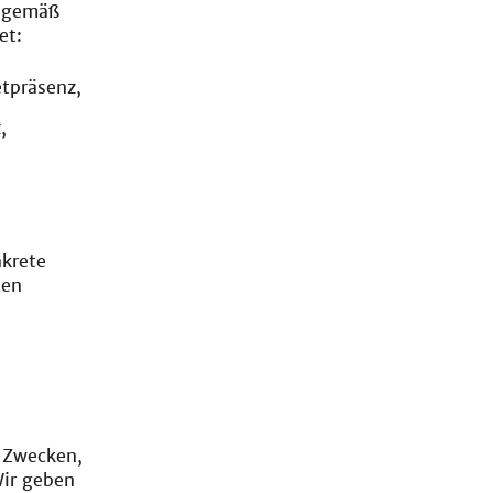
s gemäß
et:
tpräsenz,
,
nkrete
ten
n Zwecken,
Wir geben