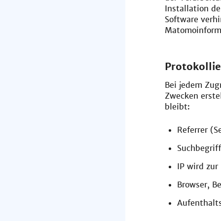
Installation d
Software verh
Matomoinforma
Protokolli
Bei jedem Zugr
Zwecken erstel
bleibt:
Referrer (S
Suchbegriff
IP wird zu
Browser, Be
Aufenthalts