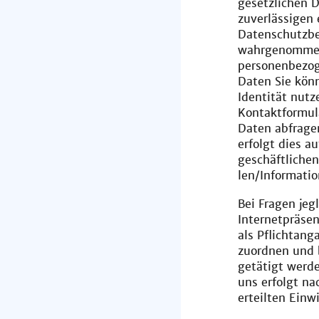
gesetzlichen 
zuverlässigen 
Datenschutzbe
wahrgenommen.
personenbezog
Daten Sie kön
Identität nutz
Kontaktformul
Daten abfrage
erfolgt dies a
geschäftliche
len/Informatio
Bei Fragen jeg
Internetpräsen
als Pflichtang
zuordnen und 
getätigt werd
uns erfolgt nac
erteilten Einwi