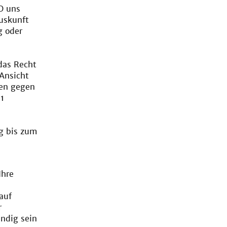
O uns
uskunft
g oder
das Recht
Ansicht
ten gegen
1
u
g bis zum
Ihre
auf
r
ändig sein