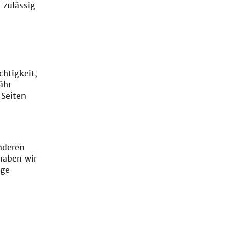
 zulässig
chtigkeit,
ähr
 Seiten
nderen
haben wir
ige