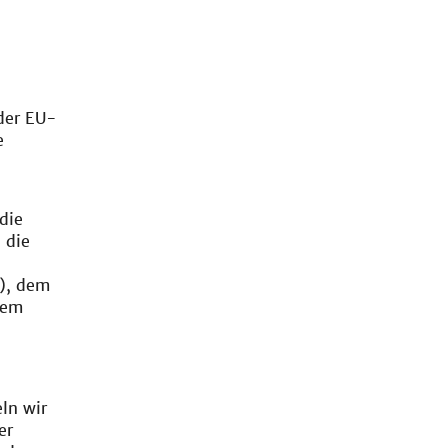
der EU-
e
die
 die
), dem
dem
ln wir
er