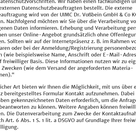
Datenschutzvorschriften. Wir haben einen fachkundigen u
externen Datenschutzbeauftragten bestellt. Die externe
auftragung wird von der UIMC Dr. Voßbein GmbH & Co K
 Nachfolgend möchten wir Sie über die Verarbeitung v
enen Daten informieren. Erhebung und Verarbeitung pers
nen unser Online-Angebot grundsätzlich ohne Offenlegun
en. Sollten wir auf der Internetpräsenz z. B. im Rahmen v
aren oder bei der Anmeldung/Registrierung personenbez
n (wie beispielsweise Name, Anschrift oder E-Mail-Adres
uf freiwilliger Basis. Diese Informationen nutzen wir zu ei
n Zwecken (wie dem Versand der angeforderten Materia-
nen).“
licher Art bieten wir Ihnen die Möglichkeit, mit uns über e
z bereitgestelltes Formular Kontakt aufzunehmen. Dabei 
aben gekennzeichneten Daten erforderlich, um die Anfrag
beantworten zu können. Weitere Angaben können freiwill
en. Die Datenverarbeitung zum Zwecke der Kontaktaufna
h Art. 6 Abs. 1 S. 1 lit. a DSGVO auf Grundlage Ihrer freiwi
lligung.