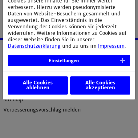
Cookies unsere Inhalte für Sie immer weiter
verbessern. Hierzu werden pseudonymisierte
Daten von Website-Besuchern gesammelt und
ausgewertet. Das Einverständnis in die
Verwendung der Cookies können Sie jederzeit
widerrufen. Weitere Informationen zu Cookies auf
dieser Website finden Sie in unserer
Datenschutzerklärung
und zu uns im
Impressum
.
Service
Einstellungen
Impressum
Erklärung zur Barrierefreiheit
Alle Cookies
Alle Cookies
ablehnen
akzeptieren
Datenschutzerklärung
Sitemap
Verbesserungsvorschlag melden