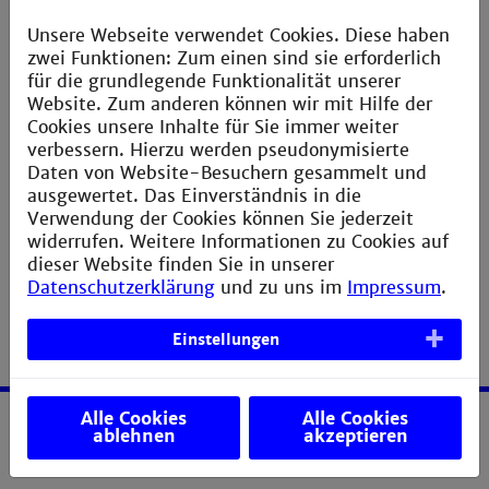
+ Betriebswirtschaftslehre 1
(BL1)
T +49 621 292
Unsere Webseite verwendet Cookies. Diese haben
+ Controlling (CO)
61 50
zwei Funktionen: Zum einen sind sie erforderlich
+ Controlling im
F +49 621 292
für die grundlegende Funktionalität unserer
Produktmanagement (TPM3)
64 53
Website. Zum anderen können wir mit Hilfe der
+ Marketing (MK)
Gebäude L,
Cookies unsere Inhalte für Sie immer weiter
Raum 155
verbessern. Hierzu werden pseudonymisierte
Daten von Website-Besuchern gesammelt und
► Sprechzeiten
ausgewertet. Das Einverständnis in die
Verwendung der Cookies können Sie jederzeit
widerrufen. Weitere Informationen zu Cookies auf
dieser Website finden Sie in unserer
Datenschutzerklärung
und zu uns im
Impressum
.
Einstellungen
Alle Cookies
Alle Cookies
ablehnen
akzeptieren
Service