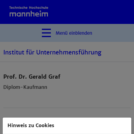
Menü
einblenden
Institut für Unternehmensführung
Prof. Dr. Gerald Graf
Diplom-Kaufmann
Vorlesungen:
g.graf@th-
Hinweis zu Cookies
mannheim.de