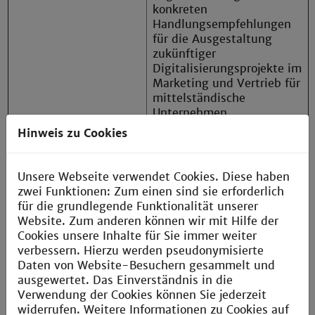
konkreten
Handlungsempfehlungen
für die Ausgestaltung
zukünftiger
Digitalisierungsprojekte im
Marketing und Vertrieb für
mittelständische
Unternehmen.
Hinweis zu Cookies
Leitfragen beantwortet:
- Was ist der Status-Quo
Unsere Webseite verwendet Cookies. Diese haben
der Digitalisierung des
zwei Funktionen: Zum einen sind sie erforderlich
B2B-Vertriebs
für die grundlegende Funktionalität unserer
mittelständischer
Website. Zum anderen können wir mit Hilfe der
Unternehmen in
Cookies unsere Inhalte für Sie immer weiter
Deutschland?
verbessern. Hierzu werden pseudonymisierte
Daten von Website-Besuchern gesammelt und
- Welche Einflussfaktoren
ausgewertet. Das Einverständnis in die
beeinflussen einen hohen
Verwendung der Cookies können Sie jederzeit
oder niedrigen
widerrufen. Weitere Informationen zu Cookies auf
Digitalisierungsgrad?