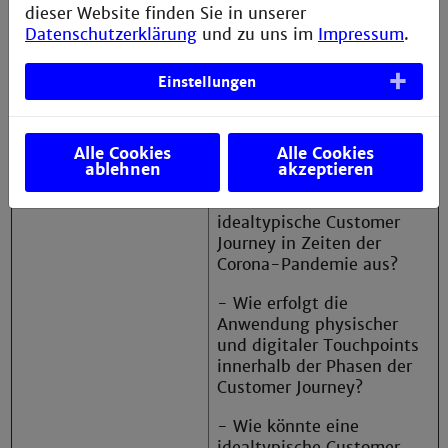
dieser Website finden Sie in unserer
Datenschutzerklärung
und zu uns im
Impressum
.
- Welche konkreten
Handlungsempfehlungen
für die Ausgestaltung
Einstellungen
künftiger
Digitalisierungsprojekte
können ausgesprochen
Alle Cookies
Alle Cookies
werden?
ablehnen
akzeptieren
- Wie sieht die
idealtypische Customer
Journey in Zeiten der
Corona-Pandemie aus?
- Wie erfolgt die
Anwendung physischer
und digitaler Touchpoints
innerhalb der Phasen der
Customer Journey?
- Wie könnte eine
idealtypische Customer